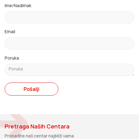
Ime/Nadimak
Email
Poruka
Pošalji
Pretraga Naših Centara
Pronađite naš centar najbliži vama