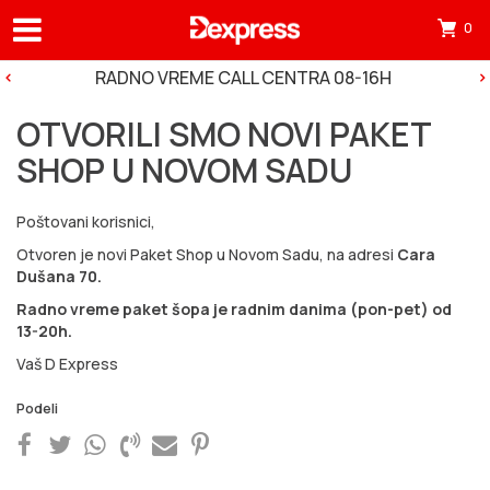
0
Otv
mini
RADNO VREME CALL CENTRA 08-16H
korp
OTVORILI SMO NOVI PAKET
tre
SHOP U NOVOM SADU
ima
0
Poštovani korisnici,
pro
Otvoren je novi Paket Shop u Novom Sadu, na adresi
Cara
u
Dušana 70.
korp
Radno vreme paket šopa je radnim danima (pon-pet) od
13-20h.
Vaš D Express
Podeli