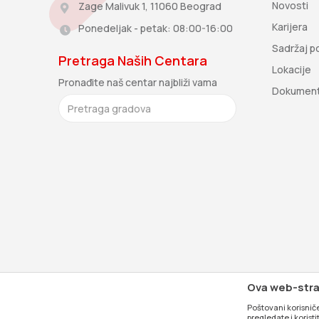
Novosti
Zage Malivuk 1, 11060 Beograd
Karijera
Ponedeljak - petak: 08:00-16:00
Sadržaj po
Pretraga Naših Centara
Lokacije
Pronađite naš centar najbliži vama
Dokumen
Ova web-stran
Poštovani korisniče
pregledate i korist