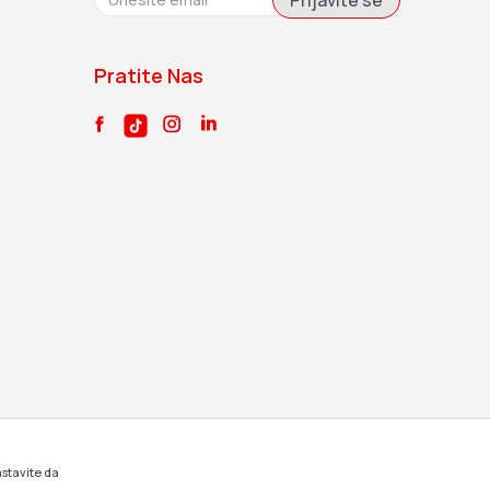
Prijavite se
Pratite Nas
astavite da