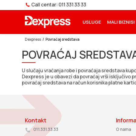
ZIJA ANDROID APLIKACIJE
Call centar: 011 331 33 33
NOVA USLUGA – PAKETOMAT
USLUGE
MALI BIZNISI
Dexpress
Povraćaj sredstava
POVRAĆAJ SREDSTAV
U slučaju vraćanja robe i povraćaja sredstava kupcu 
Dexpress je u obavezi da povraćaj vrši isključivo 
povraćaj sredstava na račun korisnika platne karti
Kontakt
Informa
011.331.33.33
O nama