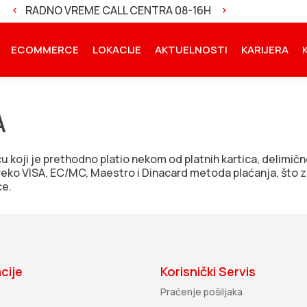
I
RADNO VREME CALL CENTRA 08-16H
NOVA VERZIJA A
ECOMMERCE
LOKACIJE
AKTUELNOSTI
KARIJERA
A
koji je prethodno platio nekom od platnih kartica, delimično i
preko VISA, EC/MC, Maestro i Dinacard metoda plaćanja, što 
ce.
cije
Korisnički Servis
Praćenje pošiljaka