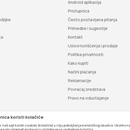
Android aplikacija
Pristupnica
šiljke
Često postavljana pitanja
Primedbe i sugestije
ta
Kontakt
Uslovi korišćenja i prodaje
Politika privatnosti
Kako kupiti
Načini plaćanja
Reklamacije
Povraćaj sredstava
Pravo na odustajanje
ica koristi kolačiće
, naš sajt koristi cookies (kolačiće) u cilju poboljšanja korisničkog iskustva. Ukoliko n
ite našu Internet prodavnicu slažete se sa upotrebom kolačića.