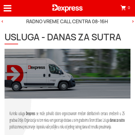
0
Otv
mini
RADNO VREME CALL CENTRA 08-16H
korp
USLUGA - DANAS ZA SUTRA
tre
ima
0
pro
u
korp