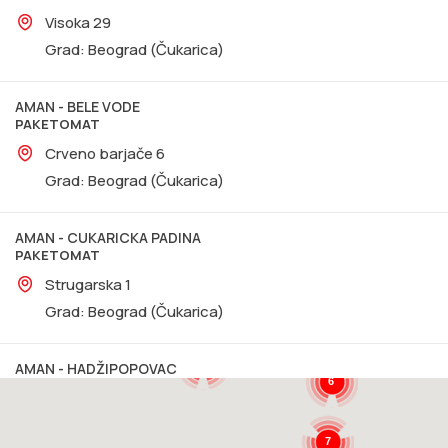
Visoka 29
3
6
Grad:
Beograd (Čukarica)
4
7
2
28
AMAN - BELE VODE
3
PAKETOMAT
5
Crveno barjače 6
148
7
12
Grad:
Beograd (Čukarica)
5
8
8
10
AMAN - CUKARICKA PADINA
5
PAKETOMAT
9
10
15
2
9
Strugarska 1
2
Grad:
Beograd (Čukarica)
6
2
5
19
2
5
AMAN - HADŽIPOPOVAC
6
PAKETOMAT
Primorska 16
Grad:
Beograd (Palilula)
7