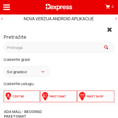
0
Otv
mini
NOVA VERZIJA ANDROID APLIKACIJE
korp
tre
Pretražite
ima
0
pro
Izaberite grad:
u
korp
Izaberite uslugu:
CENTAR
PAKETOMAT
PAKET SHOP
ADA MALL - BEOGRAD
10
PAKETOMAT