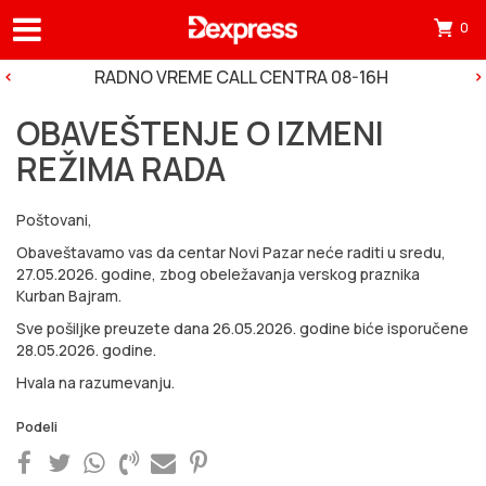
0
Otv
mini
RADNO VREME CALL CENTRA 08-16H
korp
OBAVEŠTENJE O IZMENI
tre
REŽIMA RADA
ima
0
Poštovani,
pro
Obaveštavamo vas da centar Novi Pazar neće raditi u sredu,
u
27.05.2026. godine, zbog obeležavanja verskog praznika
Kurban Bajram.
korp
Sve pošiljke preuzete dana 26.05.2026. godine biće isporučene
28.05.2026. godine.
Hvala na razumevanju.
Podeli