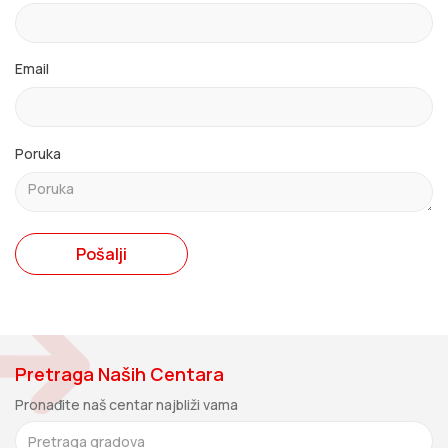
Email
Poruka
Pošalji
Pretraga Naših Centara
Pronađite naš centar najbliži vama