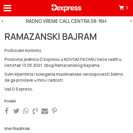
0
Otv
mini
RADNO VREME CALL CENTRA 08-16H
korp
RAMAZANSKI BAJRAM
tre
ima
Poštovani korisnici,
0
Poslovna jedinica D Express u NOVOM PAZARU neće raditi u
pro
četvrtak 13.05.2021. zbog Ramazanskog Bajrama.
u
Svim klijentima i kolegama muslimanske veroispovesti želimo
da ga proslave u miru i radosti.
korp
Vaš D Express,
Podeli
Ime/Nadimak