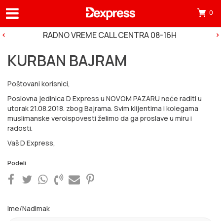
0
Otv
mini
RADNO VREME CALL CENTRA 08-16H
korp
KURBAN BAJRAM
tre
ima
Poštovani korisnici,
0
Poslovna jedinica D Express u NOVOM PAZARU neće raditi u
pro
utorak 21.08.2018. zbog Bajrama. Svim klijentima i kolegama
muslimanske veroispovesti želimo da ga proslave u miru i
u
radosti.
korp
Vaš D Express,
Podeli
Ime/Nadimak