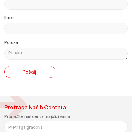
Email
Poruka
Pošalji
Pretraga Naših Centara
Pronađite naš centar najbliži vama