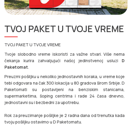
TVOJ PAKET U TVOJE VREME
TVOJ PAKET U TVOJE VREME
Tvoje slobodno vreme iskoristi za važne stvari. Više nema
čekanja kurira zahvaljujući našoj jedinstvenoj usluzi
D
Paketomat
.
Preuzmi pošiljku u nekoliko jednostavnih koraka, u vreme koje
tebi odgovara na čak 300 lokacija u 80 gradova širom Srbije. D
Paketomati su postavljeni na benziskim stanicama,
supermarketima, šoping centrima i rade 24 časa dnevno,
jednostavni su i bezbedni za upotrebu.
Rok za preuzimanje pošiljke je 2 radna dana od trenutka kada
tvoju pošiljku ostavimo u D Paketomatu.