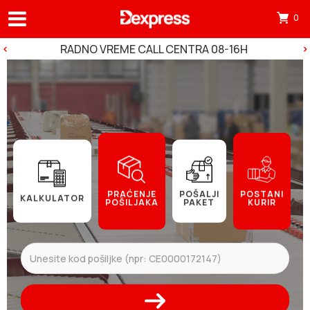
0
Otv
mini
RADNO VREME CALL CENTRA 08-16H
korp
tre
ima
0
pro
u
korp
PRAĆENJE
POŠALJI
POSTANI
KALKULATOR
POŠILJAKA
PAKET
KURIR