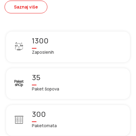
Saznaj više
1300
Zaposlenih
35
Paket šopova
300
Paketomata