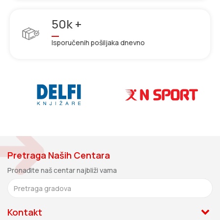
50k +
Isporučenih pošiljaka dnevno
Pretraga Naših Centara
Pronađite naš centar najbliži vama
Kontakt