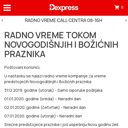
0
Otv
mini
RADNO VREME CALL CENTRA 08-16H
korp
RADNO VREME TOKOM
tre
NOVOGODIŠNJIH I BOŽIĆNIH
ima
PRAZNIKA
0
pro
Poštovani korisnici,
u
U nastavku se nalazi radno vreme kompanije za vreme
korp
predstojećih Novogodišnjih i Božićnih praznika
31.12.2019. godine (utorak) - Samo isporuke pošiljaka
01.01.2020. godine (sreda) - Neradni dan
02.01.2020. godine (četvrtak) - Neradni dan
07.01.2020. godine (utorak) - Neradni dan
Srećne predstojeće praznike i još uspešniju Novu godinu želi