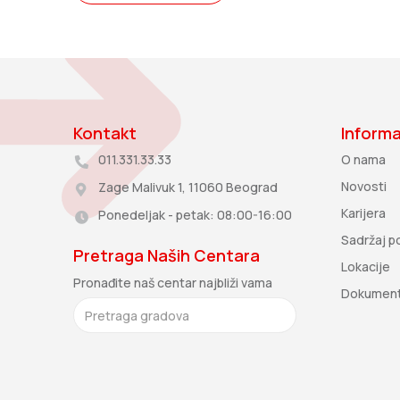
Kontakt
Informa
011.331.33.33
O nama
Novosti
Zage Malivuk 1, 11060 Beograd
Karijera
Ponedeljak - petak: 08:00-16:00
Sadržaj po
Pretraga Naših Centara
Lokacije
Pronađite naš centar najbliži vama
Dokumen