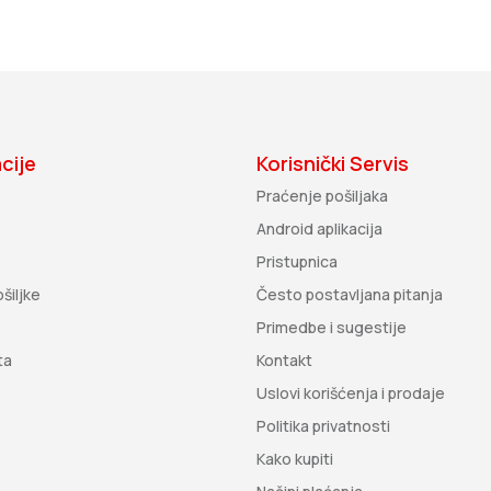
cije
Korisnički Servis
Praćenje pošiljaka
Android aplikacija
Pristupnica
šiljke
Često postavljana pitanja
Primedbe i sugestije
ta
Kontakt
Uslovi korišćenja i prodaje
Politika privatnosti
Kako kupiti