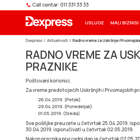
ZIJA ANDROID APLIKACIJE
Call centar: 011 331 33 33
NOVA USLUGA – PAKETOMAT
USLUGE
MALI BIZNISI
Dexpress
Aktuelnosti
Radno vreme za Uskršnje i Prvomajsk
RADNO VREME ZA USK
PRAZNIKE
Poštovani korisnici,
Za vreme predstojećih Uskršnjih i Prvomajskih pr
26.04.2019. (Petak)
29.04.2019. (Ponedeljak)
01.05.2019. (Sreda)
Sve pošiljke preuzete u četvrtak 25.04.2019. isp
30.04.2019, isporučivati u četvrtak 02.05.2019.
Nakon praznika prvi radni dan je četvrtak 02.05.2