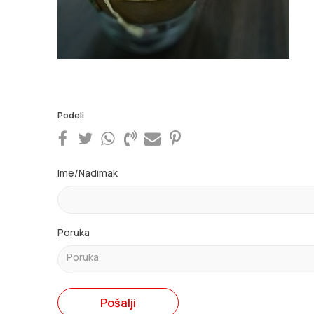
Podeli
Ime/Nadimak
Poruka
Pošalji