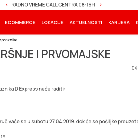
I
RADNO VREME CALL CENTRA 08-16H
NOVA VERZIJA A
ECOMMERCE
LOKACIJE
AKTUELNOSTI
KARIJERA
e praznike
RŠNJE I PRVOMAJSKE
04
aznika D Express neće raditi:
oručivaće se u subotu 27.04.2019. dok će se pošiljke preuzet
NOVOSTI
019.
Dan državnosti Repub