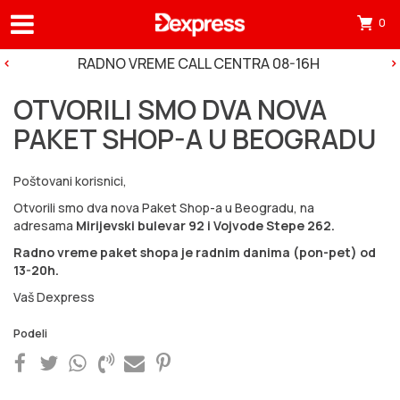
0
Otv
mini
RADNO VREME CALL CENTRA 08-16H
korp
OTVORILI SMO DVA NOVA
tre
PAKET SHOP-A U BEOGRADU
ima
0
Poštovani korisnici,
pro
Otvorili smo dva nova Paket Shop-a u Beogradu, na
u
adresama
Mirijevski bulevar 92 i Vojvode Stepe 262.
korp
Radno vreme paket shopa je radnim danima (pon-pet) od
13-20h.
Vaš Dexpress
Podeli