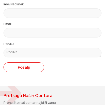
Ime/Nadimak
Email
Poruka
Pošalji
Pretraga Naših Centara
Pronađite naš centar najbliži vama