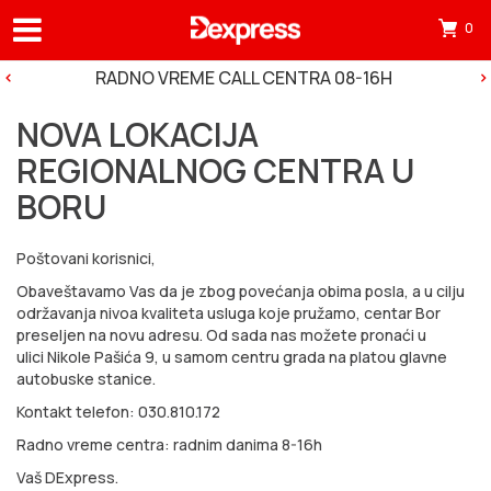
0
Otv
mini
RADNO VREME CALL CENTRA 08-16H
korp
NOVA LOKACIJA
tre
REGIONALNOG CENTRA U
ima
BORU
0
pro
Poštovani korisnici,
u
Obaveštavamo Vas da je zbog povećanja obima posla, a u cilju
korp
održavanja nivoa kvaliteta usluga koje pružamo, centar Bor
preseljen na novu adresu. Od sada nas možete pronaći u
ulici Nikole Pašića 9, u samom centru grada na platou glavne
autobuske stanice.
Kontakt telefon: 030.810.172
Radno vreme centra: radnim danima 8-16h
Vaš DExpress.