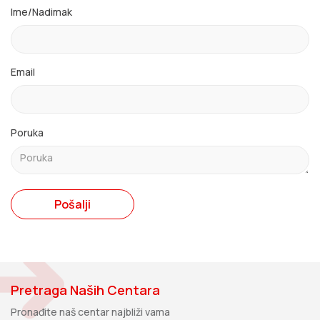
Ime/Nadimak
Email
Poruka
Pošalji
Pretraga Naših Centara
Pronađite naš centar najbliži vama